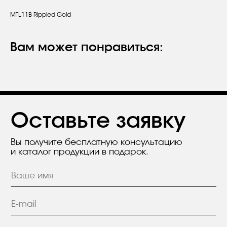
MTL11B Rippled Gold
Оставьте заявку
Вы получите бесплатную консультацию
и каталог продукции в подарок.
Вам может понравиться:
Я согласен с положением
Политики
конфиденциальности.
Отправить