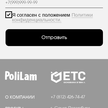
+7 (812) 426-74-47
О КОМПАНИИ
г. Санкт-Петербург,
ПРОЕКТЫ
пр. Александровской
Фермы, дом 29, корп. 3
ПРОДУКЦИЯ
МАТЕРИАЛЫ
hello@polilam.ru
КОНТАКТЫ
Политика конфиденциальности
© 2005-2025 ООО ЕТС - Строительные Системы
Персональные данные опубликованы на
сайте при наличии правовых оснований в
соответствии с ч.1 ст.6 и ст.10.1 152-ФЗ.
Субъектами установлены запреты на
обработку неограниченных кругом лиц
опубликованных персональных данных.
Создание сайта VolkovGroup